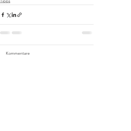
Tipps
Kommentare
Kommentar verfassen...
Telefon
0351 48671459