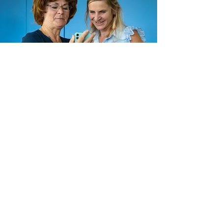
Unser Projekt in Zahlen
ausgebildete
Technikbotschafter:inne
n