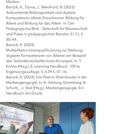
Medien.
Barczik, K.; Dyrna, J.; Weinhold, N. (2023):
Aufsuchende Bildungsarbeit und digitale
Kompetenzen älterer Erwachsener. Bildung für
Ältere und Bildung für das Altern. In: Der
Pädagogische Blick - Zeitschrift für Wissenschaft
und Praxis in pädagogischen Berufen 31 (1), S.
30–44.
Barczik, K. (2024):
Multiplikator:innenqualifizierung zur Stärkung
digitaler Kompetenzen von Älteren am Beispiel
des Technikbotschafter:innen Konzepts; In: T.
Köhler (Hrsg.), E-Learning Handbuch. 109.te
Ergänzungsauflage, S. 6.59 S. 01-16.
Barczik, K. (2024): Der Peer-to-Peer-Ansatz in der
Mediengeragogik; In: A. Hartung-Griemberg, B.
Schorb, , J. Stiel (Hrsg.), Mediengeragogik. Ein
Handbuch. (im Druck)