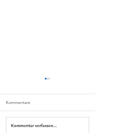
Kommentare
Kommentar verfassen...
Qualifikationsabschluss
Das 2.
mit Erfolg!
Onlinevernetzun