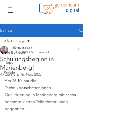
Beitrag
Alle Beiträge
Kristina Barczik
Alle Beiträge
8. Nov. 2023
1 Min. Lesezeit
Schulungsbeginn in
Tipps
Marienberg!
Projekt
Aktualisiert:
16. Nov. 2023
Am 26.10. hat die 
Technikbotschafter:innen-
Qualifizierung in Marienberg mit sechs 
hochmotivierten Teilnehmer:innen 
begonnen! 