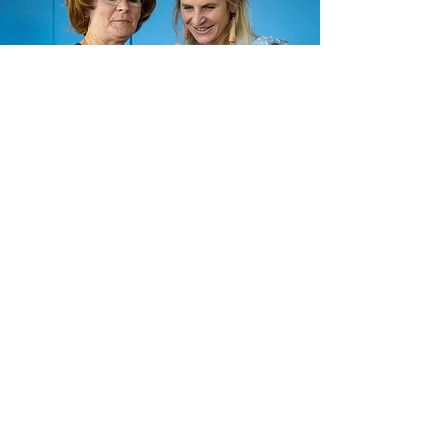
Unser Projekt in Zahlen
ausgebildete
Technikbotschafter:inne
n