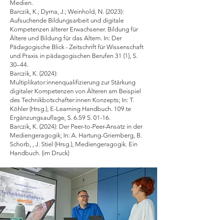
Medien.
Barczik, K.; Dyrna, J.; Weinhold, N. (2023):
Aufsuchende Bildungsarbeit und digitale
Kompetenzen älterer Erwachsener. Bildung für
Ältere und Bildung für das Altern. In: Der
Pädagogische Blick - Zeitschrift für Wissenschaft
und Praxis in pädagogischen Berufen 31 (1), S.
30–44.
Barczik, K. (2024):
Multiplikator:innenqualifizierung zur Stärkung
digitaler Kompetenzen von Älteren am Beispiel
des Technikbotschafter:innen Konzepts; In: T.
Köhler (Hrsg.), E-Learning Handbuch. 109.te
Ergänzungsauflage, S. 6.59 S. 01-16.
Barczik, K. (2024): Der Peer-to-Peer-Ansatz in der
Mediengeragogik; In: A. Hartung-Griemberg, B.
Schorb, , J. Stiel (Hrsg.), Mediengeragogik. Ein
Handbuch. (im Druck)