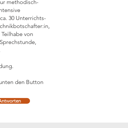
zur methodisch-
ntensive
. 30 Unterrichts-
chnikbotschafter:in,
 Teilhabe von
1 Sprechstunde,
.
ldung.
unten den Button
Antworten