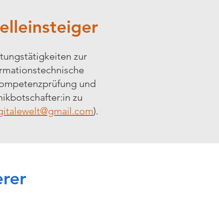
elleinsteiger
atungstätigkeiten zur
formationstechnische
n Kompetenzprüfung und
nikbotschafter:in zu
italewelt@gmail.com
).
erer